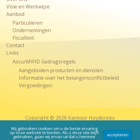
Visie en Werkwijze
Aanbod
Particulieren
Ondernemingen
Fiscaliteit
Contact
Links
AssurMIFID Gedragsregels
Aangeboden producten en diensten
Informatie over het belangenconflictbeleid
Vergoedingen
Copyright © 2026 Kantoor Hoydonckx
ontwikkeld door
Webassur
by
Archer Digital
Wij gebruiken cookies om u de beste ervaring
op onze website te bieden. Als u deze site blijft
accepteren
Disclaimer, Cookiebeleid & Algemene voorwaarden
gebruiken, gaan wij ervan uit dat u hiermee